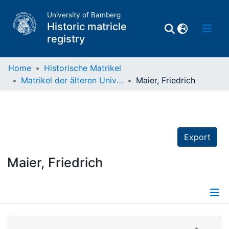
University of Bamberg
Historic matricle
registry
Home
Historische Matrikel
Matrikel der älteren Universität
Maier, Friedrich
Matrikel
Directory of
Professors
Export
Maier, Friedrich
Details