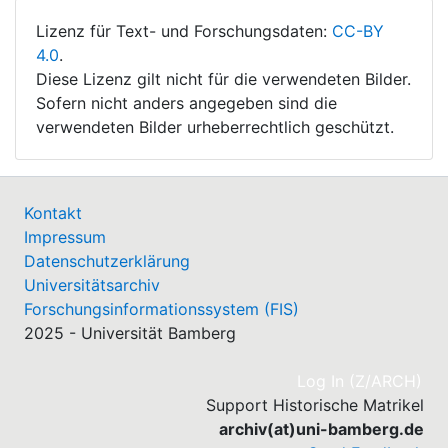
Lizenz für Text- und Forschungsdaten:
CC-BY
4.0
.
Diese Lizenz gilt nicht für die verwendeten Bilder.
Sofern nicht anders angegeben sind die
verwendeten Bilder urheberrechtlich geschützt.
Kontakt
Impressum
Datenschutzerklärung
Universitätsarchiv
Forschungsinformationssystem (FIS)
2025 - Universität Bamberg
(cu
Log In (Z/ARCH)
Support Historische Matrikel
archiv(at)uni-bamberg.de