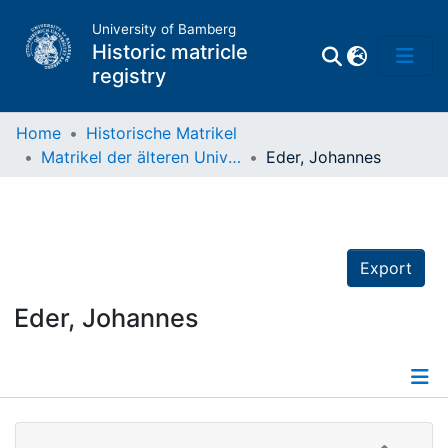
University of Bamberg
Historic matricle
registry
Home
Historische Matrikel
Matrikel der älteren Universität
Eder, Johannes
Matrikel
Directory of
Professors
Export
Eder, Johannes
Details