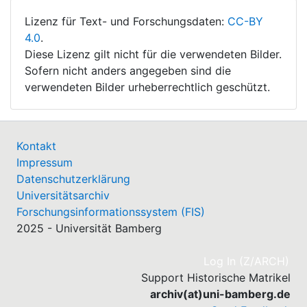
Lizenz für Text- und Forschungsdaten:
CC-BY
4.0
.
Diese Lizenz gilt nicht für die verwendeten Bilder.
Sofern nicht anders angegeben sind die
verwendeten Bilder urheberrechtlich geschützt.
Kontakt
Impressum
Datenschutzerklärung
Universitätsarchiv
Forschungsinformationssystem (FIS)
2025 - Universität Bamberg
(cu
Log In (Z/ARCH)
Support Historische Matrikel
archiv(at)uni-bamberg.de