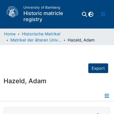
University of Bamberg
Historic matricle
registry
Home
Historische Matrikel
Matrikel der älteren Universität
Hazeld, Adam
Matrikel
Directory of
Professors
Export
Hazeld, Adam
Details