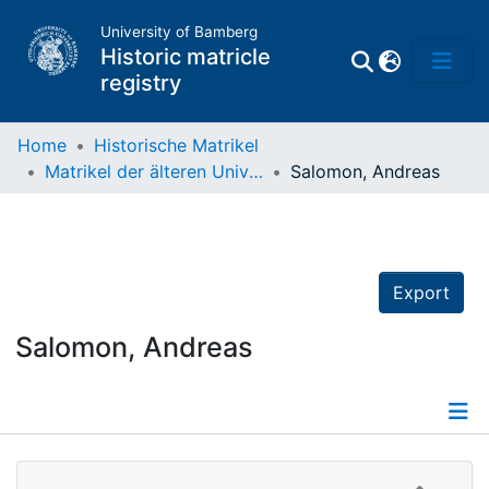
University of Bamberg
Historic matricle
registry
Home
Historische Matrikel
Matrikel der älteren Universität
Salomon, Andreas
Matrikel
Directory of
Professors
Export
Salomon, Andreas
Details