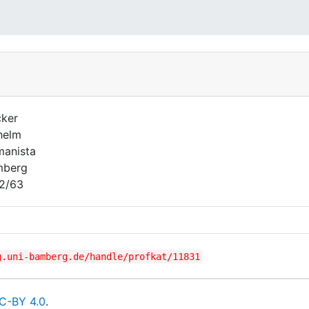
ker
helm
anista
mberg
2/63
g.uni-bamberg.de/handle/profkat/11831
C-BY 4.0
.