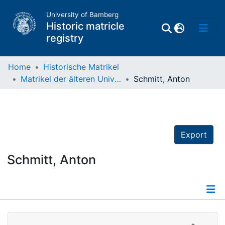
University of Bamberg
Historic matricle
registry
Home
Historische Matrikel
Matrikel der älteren Universität
Schmitt, Anton
Matrikel
Directory of
Professors
Export
Schmitt, Anton
Details