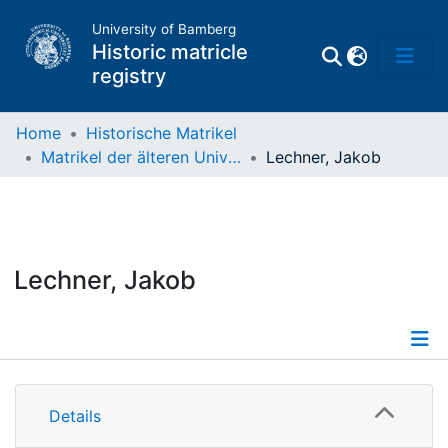
University of Bamberg
Historic matricle
registry
Home
Historische Matrikel
Matrikel der älteren Universität
Lechner, Jakob
Matrikel
Directory of
Professors
Lechner, Jakob
Details
Details