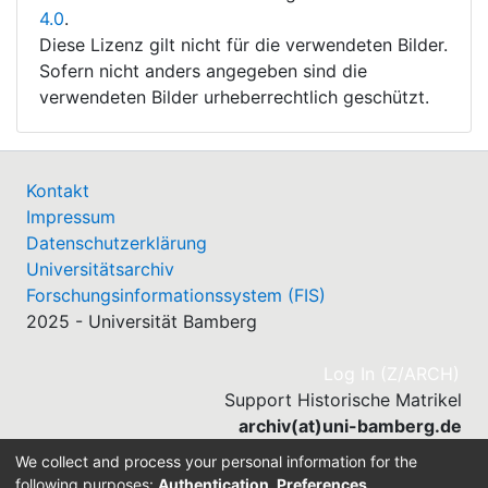
4.0
.
Diese Lizenz gilt nicht für die verwendeten Bilder.
Sofern nicht anders angegeben sind die
verwendeten Bilder urheberrechtlich geschützt.
Kontakt
Impressum
Datenschutzerklärung
Universitätsarchiv
Forschungsinformationssystem (FIS)
2025 - Universität Bamberg
(cu
Log In (Z/ARCH)
Support Historische Matrikel
archiv(at)uni-bamberg.de
Send Feedback
We collect and process your personal information for the
following purposes:
Authentication, Preferences,