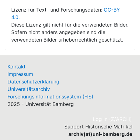
Lizenz für Text- und Forschungsdaten:
CC-BY
4.0
.
Diese Lizenz gilt nicht für die verwendeten Bilder.
Sofern nicht anders angegeben sind die
verwendeten Bilder urheberrechtlich geschützt.
Kontakt
Impressum
Datenschutzerklärung
Universitätsarchiv
Forschungsinformationssystem (FIS)
2025 - Universität Bamberg
(cu
Log In (Z/ARCH)
Support Historische Matrikel
archiv(at)uni-bamberg.de