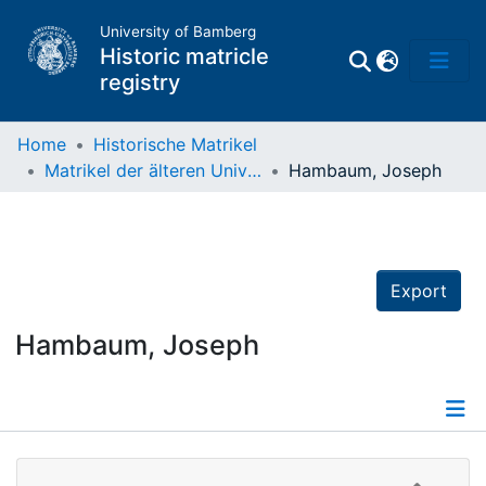
University of Bamberg
Historic matricle
registry
Home
Historische Matrikel
Matrikel der älteren Universität
Hambaum, Joseph
Matrikel
Directory of
Professors
Export
Hambaum, Joseph
Details