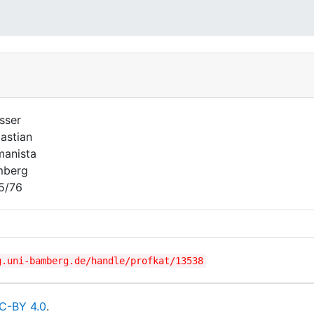
sser
astian
anista
mberg
5/76
g.uni-bamberg.de/handle/profkat/13538
C-BY 4.0
.