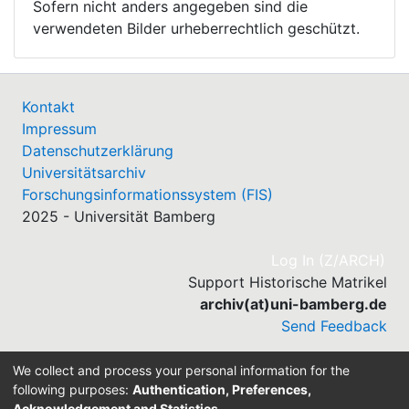
Sofern nicht anders angegeben sind die
verwendeten Bilder urheberrechtlich geschützt.
Kontakt
Impressum
Datenschutzerklärung
Universitätsarchiv
Forschungsinformationssystem (FIS)
2025 - Universität Bamberg
(cu
Log In (Z/ARCH)
Support Historische Matrikel
archiv(at)uni-bamberg.de
Send Feedback
We collect and process your personal information for the
following purposes:
Authentication, Preferences,
Acknowledgement and Statistics
.