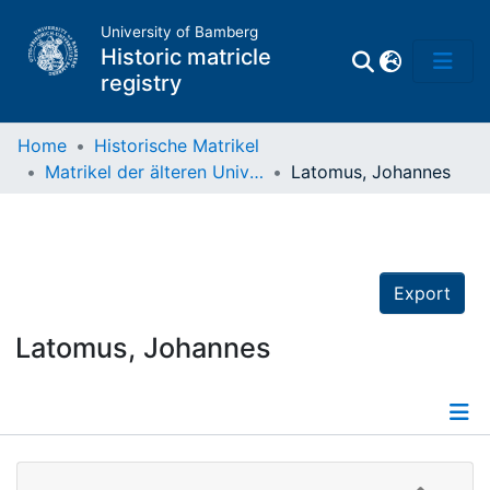
University of Bamberg
Historic matricle
registry
Home
Historische Matrikel
Matrikel der älteren Universität
Latomus, Johannes
Matrikel
Directory of
Professors
Export
Latomus, Johannes
Details