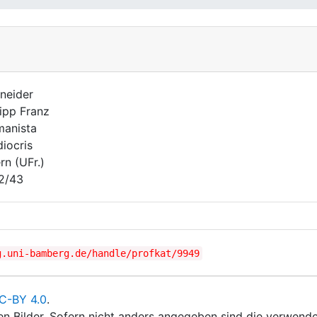
neider
lipp Franz
anista
iocris
rn (UFr.)
2/43
g.uni-bamberg.de/handle/profkat/9949
C-BY 4.0
.
ten Bilder. Sofern nicht anders angegeben sind die verwende