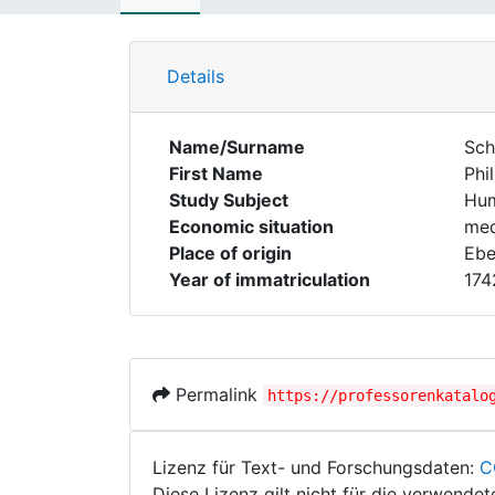
Details
Name/Surname
Sch
First Name
Phi
Study Subject
Hum
Economic situation
med
Place of origin
Ebe
Year of immatriculation
174
Permalink
https://professorenkatalo
Lizenz für Text- und Forschungsdaten:
C
Diese Lizenz gilt nicht für die verwende