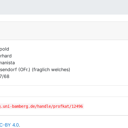
pold
rhard
anista
sendorf (OFr.) (fraglich welches)
7/68
g.uni-bamberg.de/handle/profkat/12496
C-BY 4.0
.