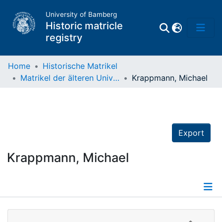
University of Bamberg
Historic matricle
registry
Home
Historische Matrikel
Matrikel der älteren Universität
Krappmann, Michael
Matrikel
Directory of
Professors
Export
Krappmann, Michael
Details