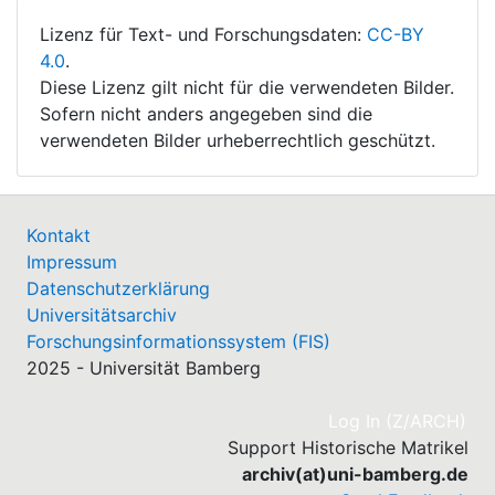
Lizenz für Text- und Forschungsdaten:
CC-BY
4.0
.
Diese Lizenz gilt nicht für die verwendeten Bilder.
Sofern nicht anders angegeben sind die
verwendeten Bilder urheberrechtlich geschützt.
Kontakt
Impressum
Datenschutzerklärung
Universitätsarchiv
Forschungsinformationssystem (FIS)
2025 - Universität Bamberg
(cu
Log In (Z/ARCH)
Support Historische Matrikel
archiv(at)uni-bamberg.de