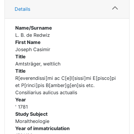
Details
Name/Surname
L. B. de Redwiz
First Name
Joseph Casimir
Title
Amtsträger, weltlich
Title
R[everendissi]mi ac C[e]l[sissi]mi E[pisco]pi
et P[rinci]pis B[amber]g[en]sis etc.
Consiliarius aulicus actualis
Year
' 1781
Study Subject
Moraltheologie
Year of immatriculation