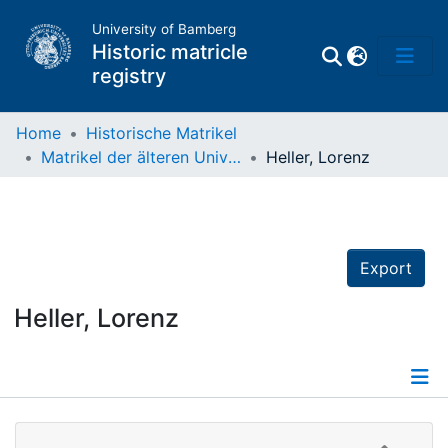
University of Bamberg
Historic matricle
registry
Home
Historische Matrikel
Matrikel der älteren Universität
Heller, Lorenz
Matrikel
Directory of
Professors
Export
Heller, Lorenz
Details