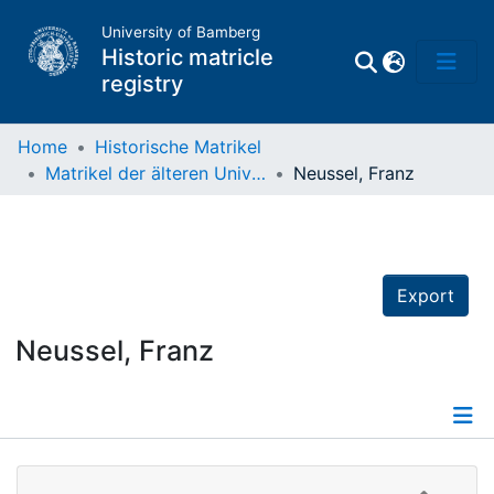
University of Bamberg
Historic matricle
registry
Home
Historische Matrikel
Matrikel der älteren Universität
Neussel, Franz
Matrikel
Directory of
Professors
Export
Neussel, Franz
Details