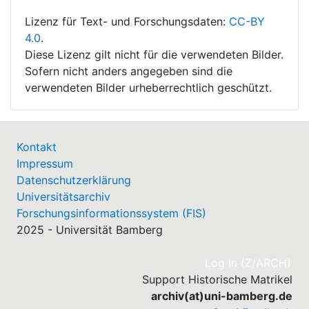
Lizenz für Text- und Forschungsdaten:
CC-BY
4.0
.
Diese Lizenz gilt nicht für die verwendeten Bilder.
Sofern nicht anders angegeben sind die
verwendeten Bilder urheberrechtlich geschützt.
Kontakt
Impressum
Datenschutzerklärung
Universitätsarchiv
Forschungsinformationssystem (FIS)
2025 - Universität Bamberg
(cu
Log In (Z/ARCH)
Support Historische Matrikel
archiv(at)uni-bamberg.de