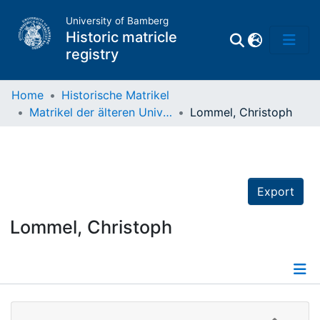
University of Bamberg
Historic matricle
registry
Home
Historische Matrikel
Matrikel der älteren Universität
Lommel, Christoph
Matrikel
Directory of
Professors
Export
Lommel, Christoph
Details