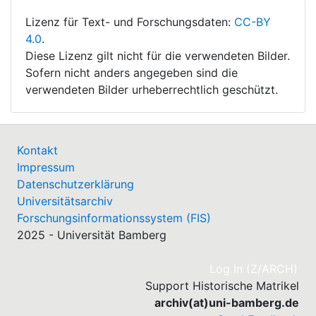
Lizenz für Text- und Forschungsdaten:
CC-BY
4.0
.
Diese Lizenz gilt nicht für die verwendeten Bilder.
Sofern nicht anders angegeben sind die
verwendeten Bilder urheberrechtlich geschützt.
Kontakt
Impressum
Datenschutzerklärung
Universitätsarchiv
Forschungsinformationssystem (FIS)
2025 - Universität Bamberg
(cu
Log In (Z/ARCH)
Support Historische Matrikel
archiv(at)uni-bamberg.de