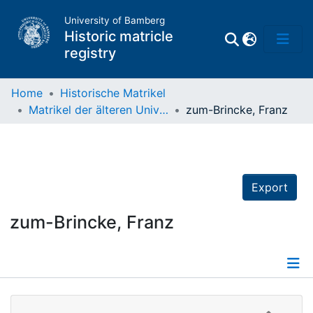
University of Bamberg
Historic matricle
registry
Home
Historische Matrikel
Matrikel der älteren Universität
zum-Brincke, Franz
Matrikel
Directory of
Professors
Export
zum-Brincke, Franz
Details