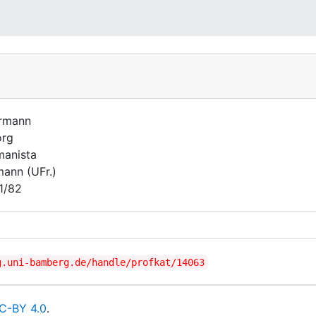
rmann
org
anista
mann (UFr.)
1/82
g.uni-bamberg.de/handle/profkat/14063
C-BY 4.0
.