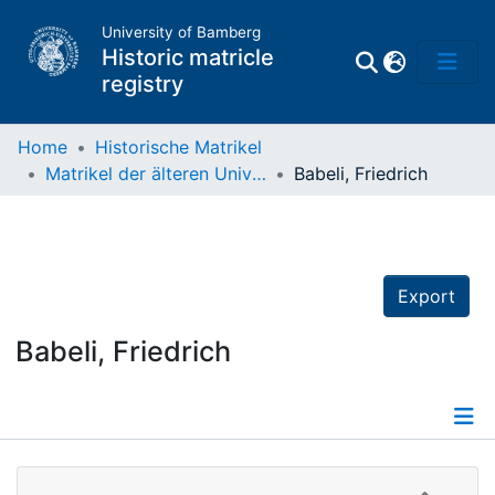
University of Bamberg
Historic matricle
registry
Home
Historische Matrikel
Matrikel der älteren Universität
Babeli, Friedrich
Matrikel
Directory of
Professors
Export
Babeli, Friedrich
Details