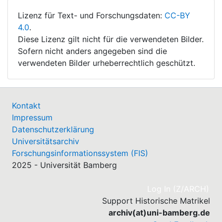
Lizenz für Text- und Forschungsdaten:
CC-BY
4.0
.
Diese Lizenz gilt nicht für die verwendeten Bilder.
Sofern nicht anders angegeben sind die
verwendeten Bilder urheberrechtlich geschützt.
Kontakt
Impressum
Datenschutzerklärung
Universitätsarchiv
Forschungsinformationssystem (FIS)
2025 - Universität Bamberg
(cu
Log In (Z/ARCH)
Support Historische Matrikel
archiv(at)uni-bamberg.de