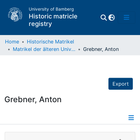
University of Bamberg
Historic matricle
registry
Home
Historische Matrikel
Matrikel der älteren Universität
Grebner, Anton
Matrikel
Directory of
Professors
Export
Grebner, Anton
Details