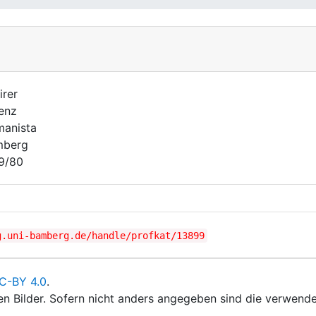
irer
enz
anista
mberg
9/80
g.uni-bamberg.de/handle/profkat/13899
C-BY 4.0
.
ten Bilder. Sofern nicht anders angegeben sind die verwende