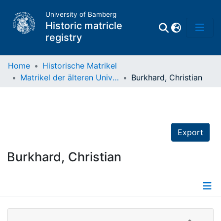
University of Bamberg
Historic matricle
registry
Home
Historische Matrikel
Matrikel der älteren Universität
Burkhard, Christian
Matrikel
Directory of
Professors
Export
Burkhard, Christian
Details