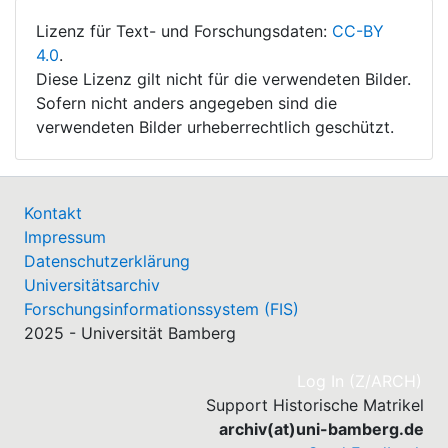
Lizenz für Text- und Forschungsdaten:
CC-BY
4.0
.
Diese Lizenz gilt nicht für die verwendeten Bilder.
Sofern nicht anders angegeben sind die
verwendeten Bilder urheberrechtlich geschützt.
Kontakt
Impressum
Datenschutzerklärung
Universitätsarchiv
Forschungsinformationssystem (FIS)
2025 - Universität Bamberg
(cu
Log In (Z/ARCH)
Support Historische Matrikel
archiv(at)uni-bamberg.de