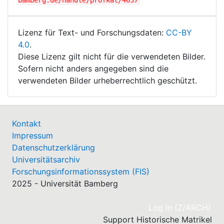
bamberg.de/handle/profkat/4637
Lizenz für Text- und Forschungsdaten:
CC-BY
4.0
.
Diese Lizenz gilt nicht für die verwendeten Bilder.
Sofern nicht anders angegeben sind die
verwendeten Bilder urheberrechtlich geschützt.
Kontakt
Impressum
Datenschutzerklärung
Universitätsarchiv
Forschungsinformationssystem (FIS)
2025 - Universität Bamberg
(cu
Log In (Z/ARCH)
Support Historische Matrikel