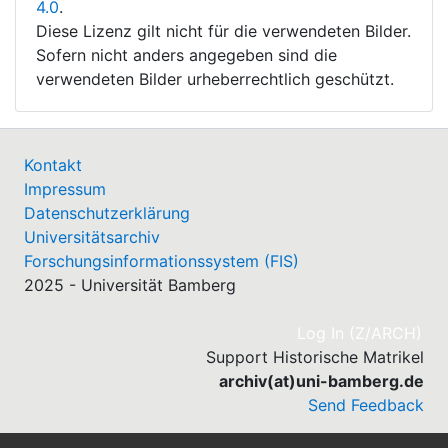
4.0
.
Diese Lizenz gilt nicht für die verwendeten Bilder.
Sofern nicht anders angegeben sind die
verwendeten Bilder urheberrechtlich geschützt.
Kontakt
Impressum
Datenschutzerklärung
Universitätsarchiv
Forschungsinformationssystem (FIS)
2025 - Universität Bamberg
(cu
Log In (Z/ARCH)
Support Historische Matrikel
archiv(at)uni-bamberg.de
Send Feedback