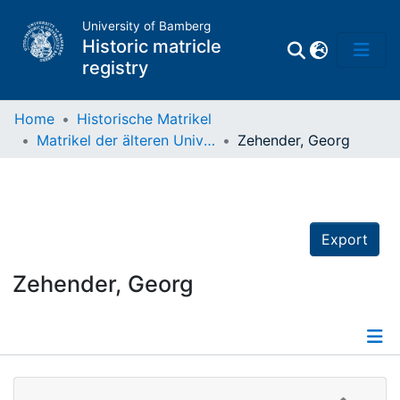
University of Bamberg
Historic matricle
registry
Home
Historische Matrikel
Matrikel der älteren Universität
Zehender, Georg
Matrikel
Directory of
Professors
Export
Zehender, Georg
Details