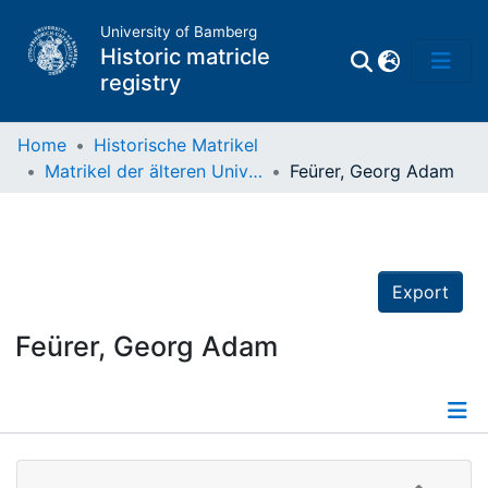
University of Bamberg
Historic matricle
registry
Home
Historische Matrikel
Matrikel der älteren Universität
Feürer, Georg Adam
Matrikel
Directory of
Professors
Export
Feürer, Georg Adam
Details