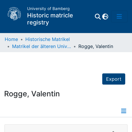
University of Bamberg
Historic matricle
registry
Home
Historische Matrikel
Matrikel der älteren Universität
Rogge, Valentin
Matrikel
Directory of
Professors
Export
Rogge, Valentin
Details