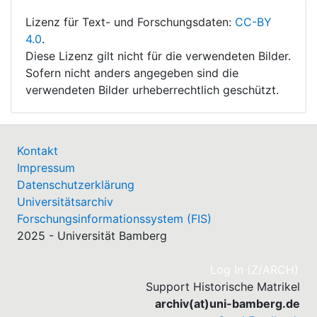
Lizenz für Text- und Forschungsdaten:
CC-BY
4.0
.
Diese Lizenz gilt nicht für die verwendeten Bilder.
Sofern nicht anders angegeben sind die
verwendeten Bilder urheberrechtlich geschützt.
Kontakt
Impressum
Datenschutzerklärung
Universitätsarchiv
Forschungsinformationssystem (FIS)
2025 - Universität Bamberg
(cu
Log In (Z/ARCH)
Support Historische Matrikel
archiv(at)uni-bamberg.de