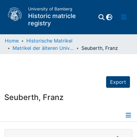
University of Bamberg
Historic matricle
registry
Home
Historische Matrikel
Matrikel der älteren Universität
Seuberth, Franz
Matrikel
Directory of
Professors
Export
Seuberth, Franz
Details