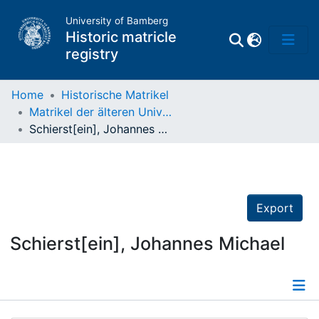
University of Bamberg
Historic matricle
registry
Home
Historische Matrikel
Matrikel der älteren Universität
Matrikel
Schierst[ein], Johannes Michael
Directory of
Professors
Export
Schierst[ein], Johannes Michael
Details