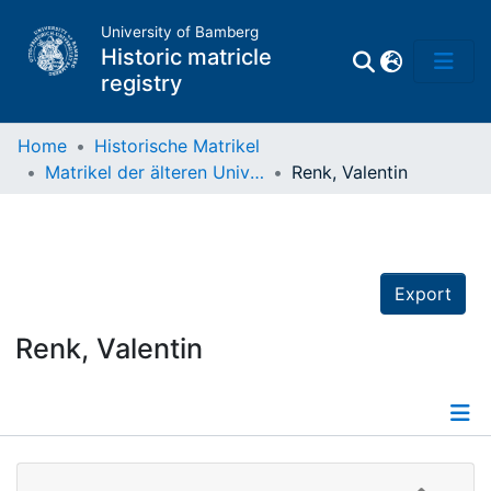
University of Bamberg
Historic matricle
registry
Home
Historische Matrikel
Matrikel der älteren Universität
Renk, Valentin
Matrikel
Directory of
Professors
Export
Renk, Valentin
Details