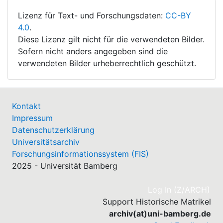
Lizenz für Text- und Forschungsdaten:
CC-BY
4.0
.
Diese Lizenz gilt nicht für die verwendeten Bilder.
Sofern nicht anders angegeben sind die
verwendeten Bilder urheberrechtlich geschützt.
Kontakt
Impressum
Datenschutzerklärung
Universitätsarchiv
Forschungsinformationssystem (FIS)
2025 - Universität Bamberg
(cu
Log In (Z/ARCH)
Support Historische Matrikel
archiv(at)uni-bamberg.de