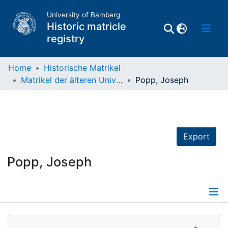
University of Bamberg
Historic matricle
registry
Home
Historische Matrikel
Matrikel der älteren Universität
Popp, Joseph
Matrikel
Directory of
Professors
Export
Popp, Joseph
Details