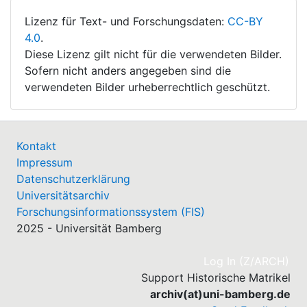
Lizenz für Text- und Forschungsdaten:
CC-BY
4.0
.
Diese Lizenz gilt nicht für die verwendeten Bilder.
Sofern nicht anders angegeben sind die
verwendeten Bilder urheberrechtlich geschützt.
Kontakt
Impressum
Datenschutzerklärung
Universitätsarchiv
Forschungsinformationssystem (FIS)
2025 - Universität Bamberg
(cu
Log In (Z/ARCH)
Support Historische Matrikel
archiv(at)uni-bamberg.de