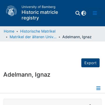
University of Bamberg
Historic matricle
registry
Home
Historische Matrikel
Matrikel der älteren Universität
Adelmann, Ignaz
Matrikel
Directory of
Professors
Export
Adelmann, Ignaz
Details