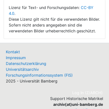
Lizenz für Text- und Forschungsdaten:
CC-BY
4.0
.
Diese Lizenz gilt nicht für die verwendeten Bilder.
Sofern nicht anders angegeben sind die
verwendeten Bilder urheberrechtlich geschützt.
Kontakt
Impressum
Datenschutzerklärung
Universitätsarchiv
Forschungsinformationssystem (FIS)
2025 - Universität Bamberg
(cu
Log In (Z/ARCH)
Support Historische Matrikel
archiv(at)uni-bamberg.de