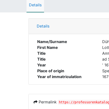
Details
Details
Name/Surname
Düh
First Name
Lot
Title
Amt
Title
ad 
Year
' 1
Place of origin
Spe
Year of immatriculation
167
Permalink
https://professorenkatalo