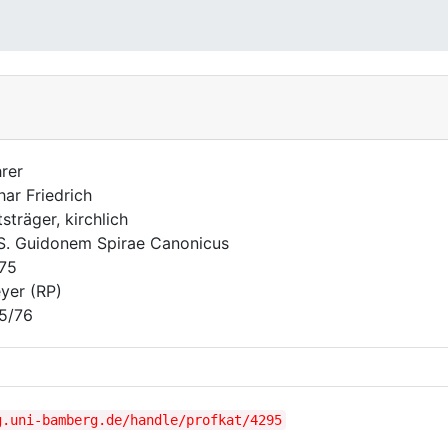
rer
har Friedrich
sträger, kirchlich
S. Guidonem Spirae Canonicus
675
yer (RP)
5/76
g.uni-bamberg.de/handle/profkat/4295