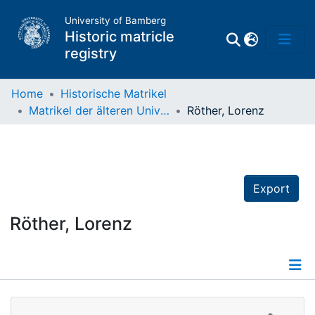
University of Bamberg
Historic matricle
registry
Home
Historische Matrikel
Matrikel der älteren Universität
Röther, Lorenz
Matrikel
Directory of
Professors
Export
Röther, Lorenz
Details