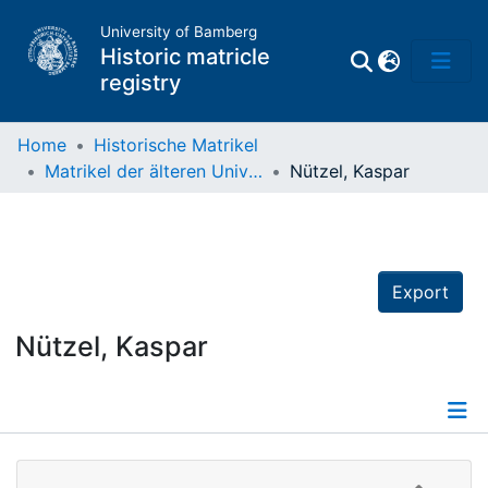
University of Bamberg
Historic matricle
registry
Home
Historische Matrikel
Matrikel der älteren Universität
Nützel, Kaspar
Matrikel
Directory of
Professors
Export
Nützel, Kaspar
Details