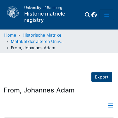
University of Bamberg
Historic matricle
registry
Home
Historische Matrikel
Matrikel der älteren Universität
Matrikel
From, Johannes Adam
Directory of
Professors
Export
From, Johannes Adam
Details