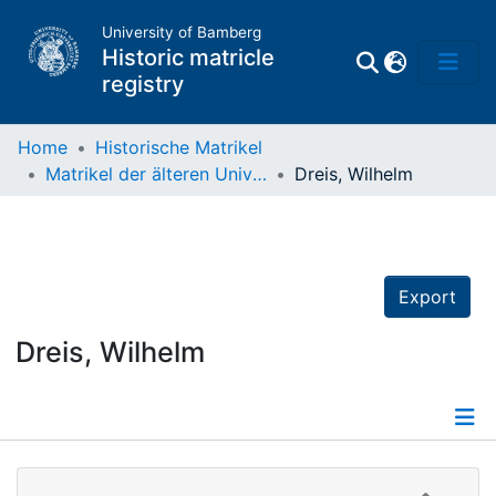
University of Bamberg
Historic matricle
registry
Home
Historische Matrikel
Matrikel der älteren Universität
Dreis, Wilhelm
Matrikel
Directory of
Professors
Export
Dreis, Wilhelm
Details