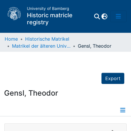
University of Bamberg
Historic matricle
registry
Home
Historische Matrikel
Matrikel der älteren Universität
Gensl, Theodor
Matrikel
Directory of
Professors
Export
Gensl, Theodor
Details