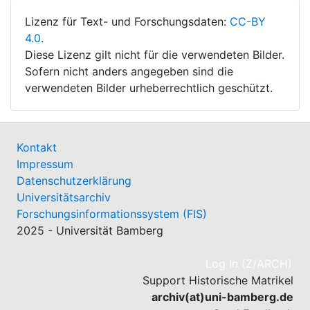
Lizenz für Text- und Forschungsdaten:
CC-BY
4.0
.
Diese Lizenz gilt nicht für die verwendeten Bilder.
Sofern nicht anders angegeben sind die
verwendeten Bilder urheberrechtlich geschützt.
Kontakt
Impressum
Datenschutzerklärung
Universitätsarchiv
Forschungsinformationssystem (FIS)
2025 - Universität Bamberg
(cu
Log In (Z/ARCH)
Support Historische Matrikel
archiv(at)uni-bamberg.de