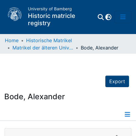
University of Bamberg
Historic matricle
registry
Home
Historische Matrikel
Matrikel der älteren Universität
Bode, Alexander
Matrikel
Directory of
Professors
Export
Bode, Alexander
Details