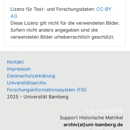
Lizenz für Text- und Forschungsdaten:
CC-BY
4.0
.
Diese Lizenz gilt nicht für die verwendeten Bilder.
Sofern nicht anders angegeben sind die
verwendeten Bilder urheberrechtlich geschützt.
Kontakt
Impressum
Datenschutzerklärung
Universitätsarchiv
Forschungsinformationssystem (FIS)
2025 - Universität Bamberg
(cu
Log In (Z/ARCH)
Support Historische Matrikel
archiv(at)uni-bamberg.de