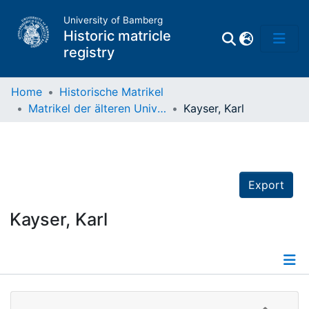
University of Bamberg
Historic matricle
registry
Home
Historische Matrikel
Matrikel der älteren Universität
Kayser, Karl
Matrikel
Directory of
Professors
Export
Kayser, Karl
Details