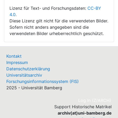
Lizenz für Text- und Forschungsdaten:
CC-BY
4.0
.
Diese Lizenz gilt nicht für die verwendeten Bilder.
Sofern nicht anders angegeben sind die
verwendeten Bilder urheberrechtlich geschützt.
Kontakt
Impressum
Datenschutzerklärung
Universitätsarchiv
Forschungsinformationssystem (FIS)
2025 - Universität Bamberg
(cu
Log In (Z/ARCH)
Support Historische Matrikel
archiv(at)uni-bamberg.de