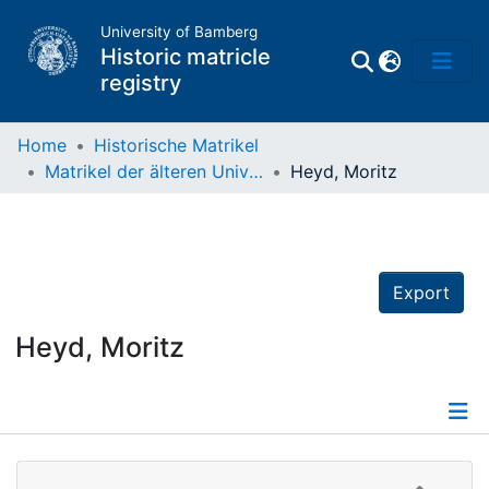
University of Bamberg
Historic matricle
registry
Home
Historische Matrikel
Matrikel der älteren Universität
Heyd, Moritz
Matrikel
Directory of
Professors
Export
Heyd, Moritz
Details