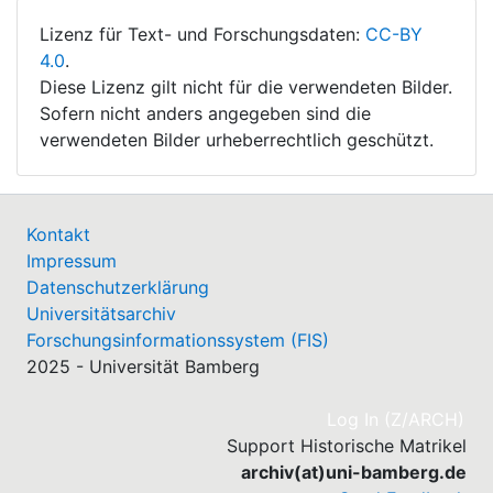
Lizenz für Text- und Forschungsdaten:
CC-BY
4.0
.
Diese Lizenz gilt nicht für die verwendeten Bilder.
Sofern nicht anders angegeben sind die
verwendeten Bilder urheberrechtlich geschützt.
Kontakt
Impressum
Datenschutzerklärung
Universitätsarchiv
Forschungsinformationssystem (FIS)
2025 - Universität Bamberg
(cu
Log In (Z/ARCH)
Support Historische Matrikel
archiv(at)uni-bamberg.de