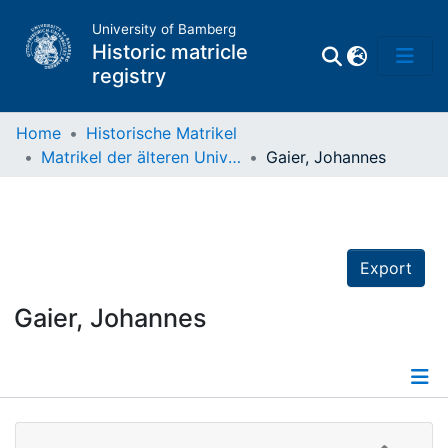
University of Bamberg
Historic matricle
registry
Home
Historische Matrikel
Matrikel der älteren Universität
Gaier, Johannes
Matrikel
Directory of
Professors
Export
Gaier, Johannes
Details