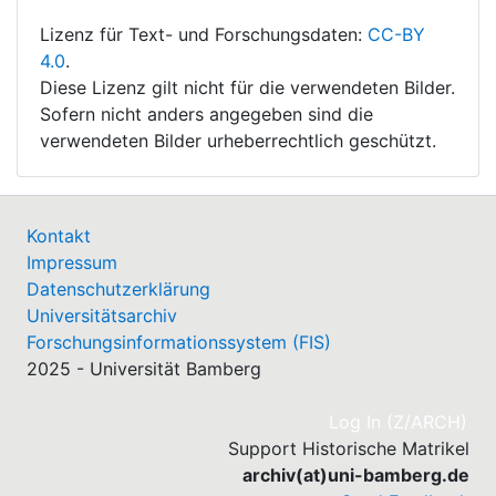
Lizenz für Text- und Forschungsdaten:
CC-BY
4.0
.
Diese Lizenz gilt nicht für die verwendeten Bilder.
Sofern nicht anders angegeben sind die
verwendeten Bilder urheberrechtlich geschützt.
Kontakt
Impressum
Datenschutzerklärung
Universitätsarchiv
Forschungsinformationssystem (FIS)
2025 - Universität Bamberg
(cu
Log In (Z/ARCH)
Support Historische Matrikel
archiv(at)uni-bamberg.de