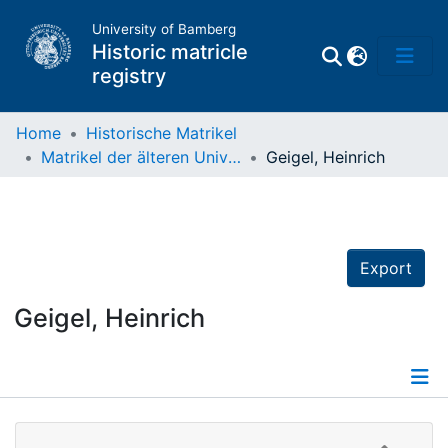
University of Bamberg
Historic matricle
registry
Home
Historische Matrikel
Matrikel der älteren Universität
Geigel, Heinrich
Matrikel
Directory of
Professors
Export
Geigel, Heinrich
Details