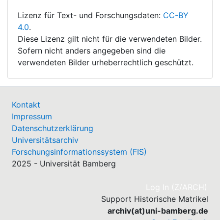
Lizenz für Text- und Forschungsdaten:
CC-BY
4.0
.
Diese Lizenz gilt nicht für die verwendeten Bilder.
Sofern nicht anders angegeben sind die
verwendeten Bilder urheberrechtlich geschützt.
Kontakt
Impressum
Datenschutzerklärung
Universitätsarchiv
Forschungsinformationssystem (FIS)
2025 - Universität Bamberg
(cu
Log In (Z/ARCH)
Support Historische Matrikel
archiv(at)uni-bamberg.de