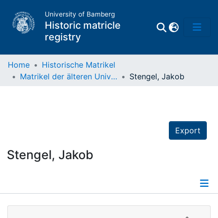
University of Bamberg
Historic matricle
registry
Home
Historische Matrikel
Matrikel der älteren Universität
Stengel, Jakob
Matrikel
Directory of
Professors
Export
Stengel, Jakob
Details