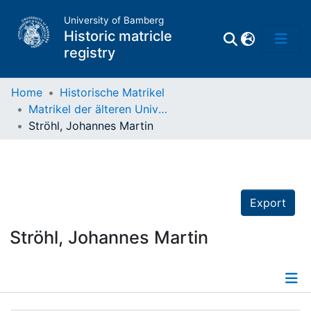
University of Bamberg
Historic matricle
registry
Home
Historische Matrikel
Matrikel der älteren Universität
Matrikel
Ströhl, Johannes Martin
Directory of
Professors
Export
Ströhl, Johannes Martin
Details