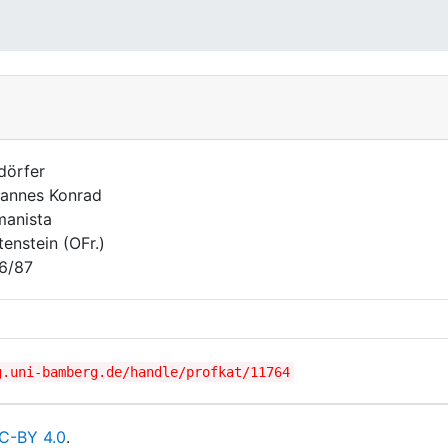
dörfer
annes Konrad
anista
tenstein (OFr.)
6/87
g.uni-bamberg.de/handle/profkat/11764
C-BY 4.0
.