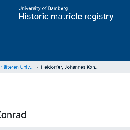
University of Bamberg
Historic matricle registry
Matrikel der älteren Universität
Heldörfer, Johannes Konrad
Konrad