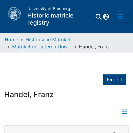
University of Bamberg
Historic matricle
registry
Home
Historische Matrikel
Matrikel der älteren Universität
Handel, Franz
Matrikel
Directory of
Professors
Export
Handel, Franz
Details