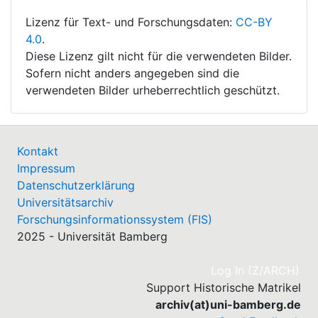
Lizenz für Text- und Forschungsdaten:
CC-BY
4.0
.
Diese Lizenz gilt nicht für die verwendeten Bilder.
Sofern nicht anders angegeben sind die
verwendeten Bilder urheberrechtlich geschützt.
Kontakt
Impressum
Datenschutzerklärung
Universitätsarchiv
Forschungsinformationssystem (FIS)
2025 - Universität Bamberg
(cu
Log In (Z/ARCH)
Support Historische Matrikel
archiv(at)uni-bamberg.de