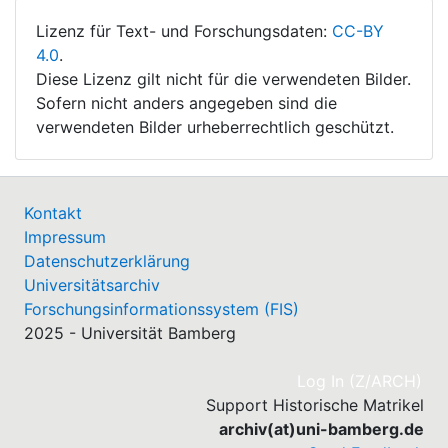
Lizenz für Text- und Forschungsdaten:
CC-BY
4.0
.
Diese Lizenz gilt nicht für die verwendeten Bilder.
Sofern nicht anders angegeben sind die
verwendeten Bilder urheberrechtlich geschützt.
Kontakt
Impressum
Datenschutzerklärung
Universitätsarchiv
Forschungsinformationssystem (FIS)
2025 - Universität Bamberg
(cu
Log In (Z/ARCH)
Support Historische Matrikel
archiv(at)uni-bamberg.de