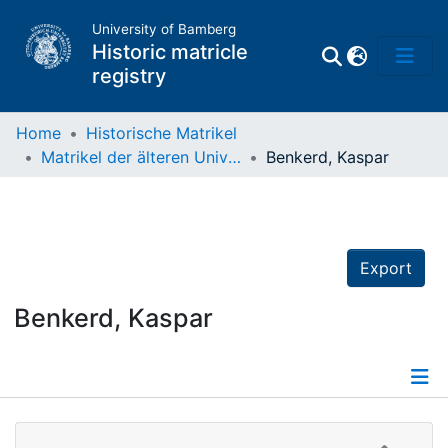
University of Bamberg
Historic matricle
registry
Home
Historische Matrikel
Matrikel der älteren Universität
Benkerd, Kaspar
Matrikel
Directory of
Professors
Export
Benkerd, Kaspar
Details